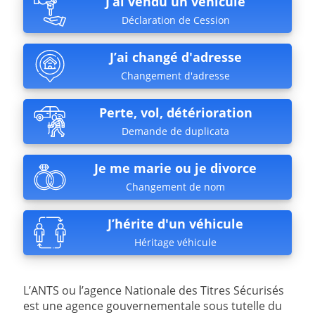
J’ai vendu un véhicule
Déclaration de Cession
J’ai changé d'adresse
Changement d'adresse
Perte, vol, détérioration
Demande de duplicata
Je me marie ou je divorce
Changement de nom
J’hérite d'un véhicule
Héritage véhicule
L’ANTS ou l’agence Nationale des Titres Sécurisés
est une agence gouvernementale sous tutelle du