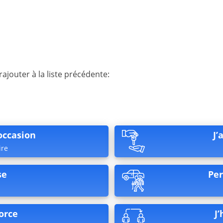
rajouter à la liste précédente:
’occasion
J’
ire
se
Per
orce
J