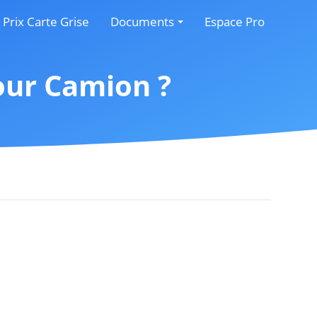
Prix Carte Grise
Documents
Espace Pro
icule d’occasion
Documents Obligatoires
our Camion ?
cule
Documents CERFA
sse
ration
divorce
ule