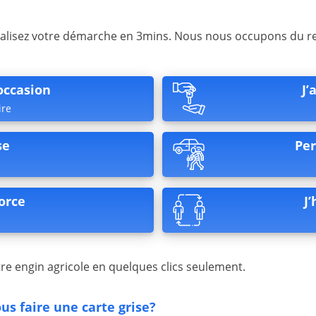
réalisez votre démarche en 3mins. Nous nous occupons du r
’occasion
J’
ire
se
Per
orce
J
tre engin agricole en quelques clics seulement.
us faire une carte grise?