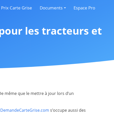
Prix Carte Grise
Documents
Espace Pro
icule d’occasion
Documents Obligatoires
pour les tracteurs et
cule
Documents CERFA
sse
ration
divorce
ule
. De même que le mettre à jour lors d’un
,
DemandeCarteGrise.com
s’occupe aussi des