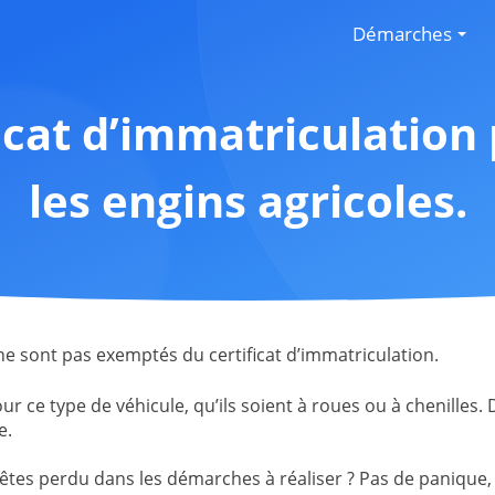
Démarches
J’ai acheté un véh
ficat d’immatriculation 
J’ai vendu un véhi
les engins agricoles.
J’ai changé d'adre
Perte, vol, détério
Je me marie ou je 
J’hérite d'un véhic
 ne sont pas exemptés du certificat d’immatriculation.
our ce type de véhicule, qu’ils soient à roues ou à chenilles
e.
 êtes perdu dans les démarches à réaliser ? Pas de panique