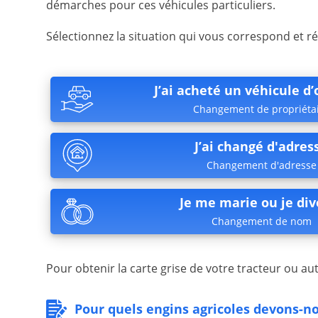
démarches pour ces véhicules particuliers.
Sélectionnez la situation qui vous correspond et 
J’ai acheté un véhicule d
Changement de propriéta
J’ai changé d'adres
Changement d'adresse
Je me marie ou je div
Changement de nom
Pour obtenir la carte grise de votre tracteur ou au
Pour quels engins agricoles devons-no